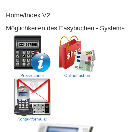
Easybuchen,
das
Home/Index V2
bessere
Onlinebuchen
Möglichkeiten des Easybuchen - Systems
Preisrechner
Onlinebuchen
Kontaktformular